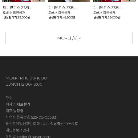
미니원피스 ZSEL..
미니원피스 ZSEL..
미니원피스 ZSEL..
회원공개
회원공개
회원공개
도매가:
도매가:
도매가:
권장판매가:29,000원
권장판매가:45,300원
권장판매가:29,000원
MORE(
1
/
8
)
MON-FRI 10:00-16:00
LUNCH 12:00-13:00
주소
회사명
제트셀러
대표
방정영
사업자 등록번호
525-05-03383
통신판매업신고번호
제2021-성남중원-0797호
개인정보책임자
이메일
zseller@naver.com