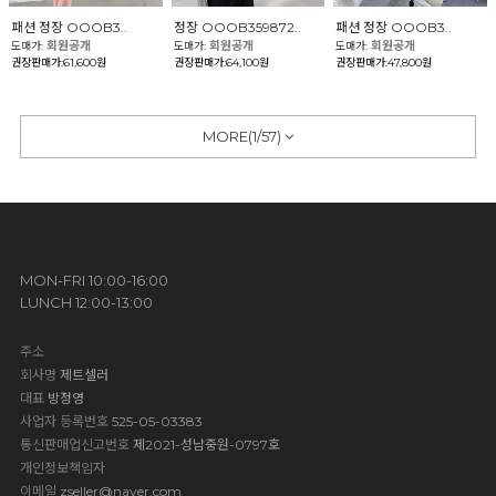
패션 정장 OOOB3..
정장 OOOB359872..
패션 정장 OOOB3..
회원공개
회원공개
회원공개
도매가:
도매가:
도매가:
권장판매가:61,600원
권장판매가:64,100원
권장판매가:47,800원
MORE(
1
/
57
)
MON-FRI 10:00-16:00
LUNCH 12:00-13:00
주소
회사명
제트셀러
대표
방정영
사업자 등록번호
525-05-03383
통신판매업신고번호
제2021-성남중원-0797호
개인정보책임자
이메일
zseller@naver.com