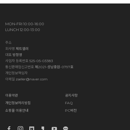
MON-FRI 10:00-16:00
LUNCH 12:00-13:00
주소
회사명
제트셀러
대표
방정영
사업자 등록번호
525-05-03383
통신판매업신고번호
제2021-성남중원-0797호
개인정보책임자
이메일
zseller@naver.com
이용약관
공지사항
개인정보처리방침
FAQ
쇼핑몰 이용안내
PC버전