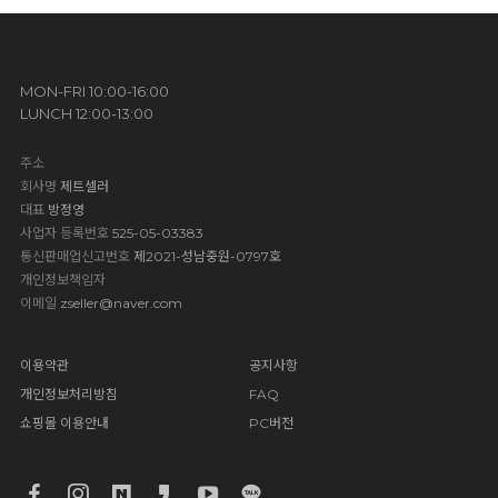
MON-FRI 10:00-16:00
LUNCH 12:00-13:00
주소
회사명
제트셀러
대표
방정영
사업자 등록번호
525-05-03383
통신판매업신고번호
제2021-성남중원-0797호
개인정보책임자
이메일
zseller@naver.com
이용약관
공지사항
개인정보처리방침
FAQ
쇼핑몰 이용안내
PC버전