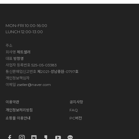
MON-FRI 10:00-16:00
LUNCH 12:00-13:00
주소
회사명
제트셀러
대표
방정영
사업자 등록번호
525-05-03383
통신판매업신고번호
제2021-성남중원-0797호
개인정보책임자
이메일
zseller@naver.com
이용약관
공지사항
개인정보처리방침
FAQ
쇼핑몰 이용안내
PC버전