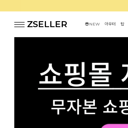
ZSELLER
😎NEW
아우터
탑