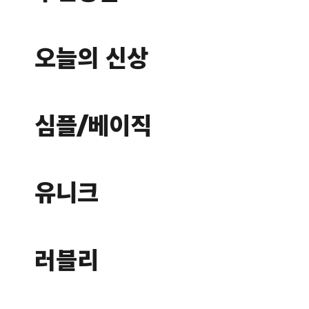
오늘의 신상
심플/베이직
유니크
러블리