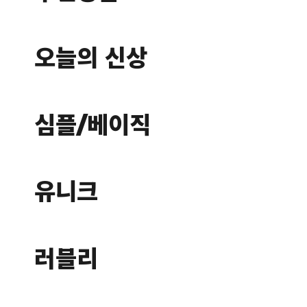
오늘의 신상
심플/베이직
유니크
러블리