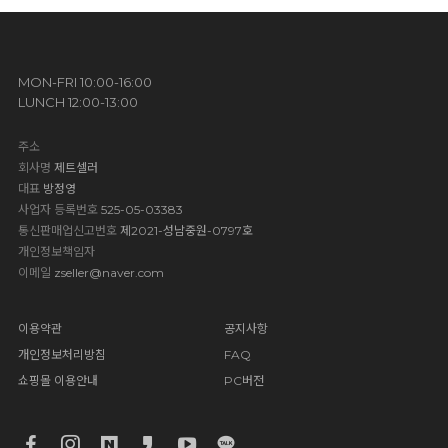
MON-FRI 10:00-16:00
LUNCH 12:00-13:00
주소
회사명
제트셀러
대표
방정영
사업자 등록번호
525-05-03383
통신판매업신고번호
제2021-성남중원-0797호
개인정보책임자
이메일
zseller@naver.com
이용약관
공지사항
개인정보처리방침
FAQ
쇼핑몰 이용안내
PC버전