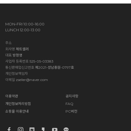
MON-FRI 10:00-16:00
LUNCH 12:00-13:00
주소
회사명
제트셀러
대표
방정영
사업자 등록번호
525-05-03383
통신판매업신고번호
제2021-성남중원-0797호
개인정보책임자
이메일
zseller@naver.com
이용약관
공지사항
개인정보처리방침
FAQ
쇼핑몰 이용안내
PC버전