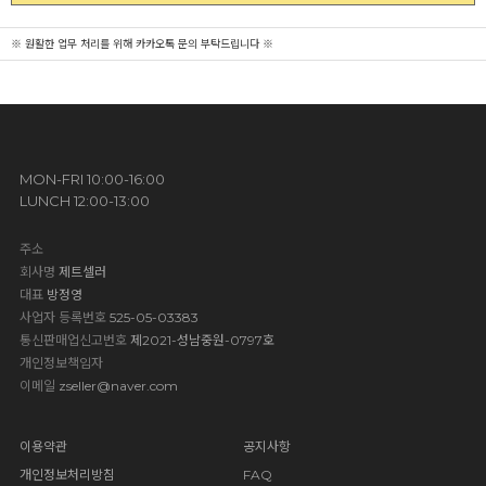
※ 원활한 업무 처리를 위해 카카오톡 문의 부탁드립니다 ※
MON-FRI 10:00-16:00
LUNCH 12:00-13:00
주소
회사명
제트셀러
대표
방정영
사업자 등록번호
525-05-03383
통신판매업신고번호
제2021-성남중원-0797호
개인정보책임자
이메일
zseller@naver.com
이용약관
공지사항
개인정보처리방침
FAQ