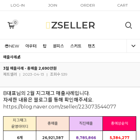
LOG-IN
JOIN
ORDER
CART
ZSELLER
0
😎NEW
아우터
탑
원피스
스커트
팬츠
매출사례💰
3월 매출사례 - 총매출 2,690만원
제트셀러
|
2023-04-13
|
조회수 539
B대표님의 2월 지그재그 매출사례입니다.
자세한 내용은 블로그를 통해 확인해주세요.
https://blog.naver.com/zseller/223073544077
지그재그
총매출
직진매출
총예상순익
운영아이디
6개
26,921,387
8,785,866
5,384,277