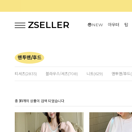
ZSELLER
😎NEW
아우터
탑
맨투맨/후드
티셔츠(2835)
블라우스/셔츠(708)
니트(629)
맨투맨/후드(3
총
31
개의 상품이 검색 되었습니다.