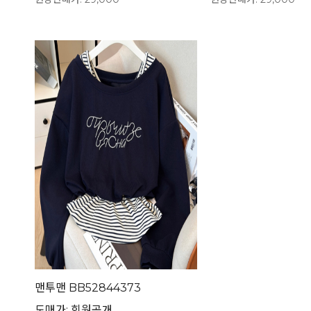
맨투맨 BB52844373
도매가: 회원공개