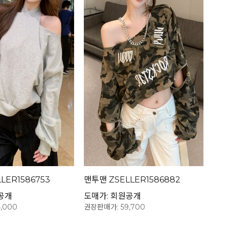
LER1586753
맨투맨 ZSELLER1586882
공개
도매가: 회원공개
,000
권장판매가: 59,700