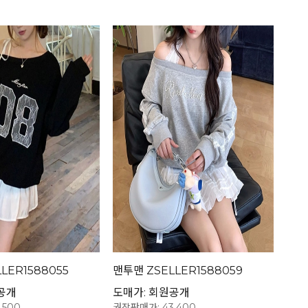
LER1588055
맨투맨 ZSELLER1588059
공개
도매가: 회원공개
,500
권장판매가: 43,400