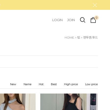
0
LOGIN
JOIN
HOME
>
탑
>
맨투맨/후드
New
Name
Hot
Best
High price
Low price