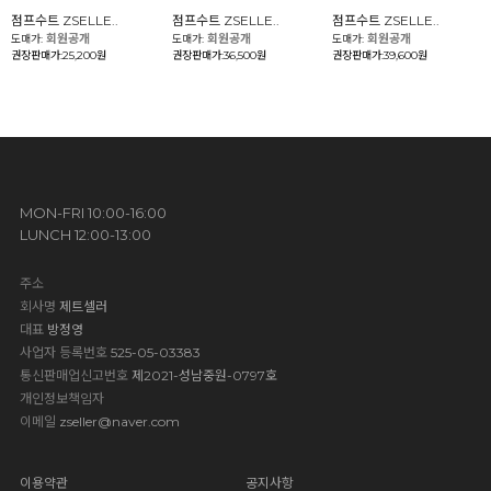
점프수트 ZSELLE..
점프수트 ZSELLE..
점프수트 ZSELLE..
회원공개
회원공개
회원공개
도매가:
도매가:
도매가:
권장판매가:25,200원
권장판매가:36,500원
권장판매가:39,600원
MON-FRI 10:00-16:00
LUNCH 12:00-13:00
주소
회사명
제트셀러
대표
방정영
사업자 등록번호
525-05-03383
통신판매업신고번호
제2021-성남중원-0797호
개인정보책임자
이메일
zseller@naver.com
이용약관
공지사항