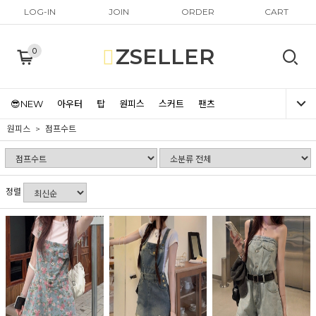
LOG-IN
JOIN
ORDER
CART
ZSELLER
0
😎NEW
아우터
탑
원피스
스커트
팬츠
원피스
점프수트
정렬