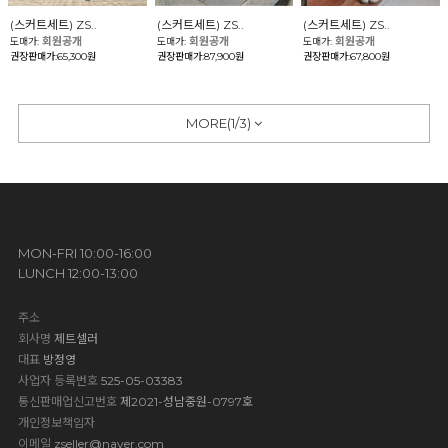
(스커트세트) ZS..
(스커트세트) ZS..
(스커트세트) ZS..
회원공개
회원공개
회원공개
도매가:
도매가:
도매가:
권장판매가:65,300원
권장판매가:87,900원
권장판매가:67,800원
MORE(
1
/
3
)
MON-FRI 10:00-16:00
LUNCH 12:00-13:00
주소
회사명
제트셀러
대표
방정영
사업자 등록번호
525-05-03383
통신판매업신고번호
제2021-성남중원-0797호
개인정보책임자
이메일
zseller@naver.com