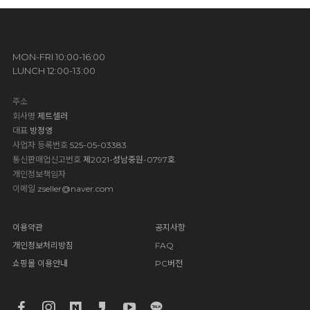
MON-FRI 10:00-16:00
LUNCH 12:00-13:00
주소
회사명
제트셀러
대표
방정영
사업자 등록번호
525-05-03383
통신판매업신고번호
제2021-성남중원-0797호
개인정보책임자
이메일
zseller@naver.com
이용약관
공지사항
개인정보처리방침
FAQ
쇼핑몰 이용안내
PC버전