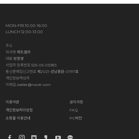
MON-FRI 10:00-16:00
LUNCH 12:00-13:00
주소
회사명
제트셀러
대표
방정영
사업자 등록번호
525-05-03383
통신판매업신고번호
제2021-성남중원-0797호
개인정보책임자
이메일
zseller@naver.com
이용약관
공지사항
개인정보처리방침
FAQ
쇼핑몰 이용안내
PC버전