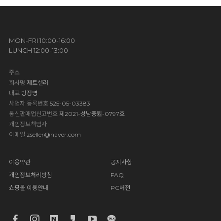
MON-FRI 10:00-16:00
LUNCH 12:00-13:00
주소
회사명
제트셀러
대표
방정영
사업자 등록번호
525-05-03383
통신판매업신고번호
제2021-성남중원-0797호
개인정보책임자
이메일
zseller@naver.com
이용약관
공지사항
개인정보처리방침
FAQ
쇼핑몰 이용안내
PC버전