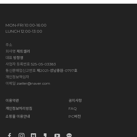
MON-FRI 10:00-16:00
LUNCH 12:00-13:00
주소
회사명
제트셀러
대표
방정영
사업자 등록번호
525-05-03383
통신판매업신고번호
제2021-성남중원-0797호
개인정보책임자
이메일
zseller@naver.com
이용약관
공지사항
개인정보처리방침
FAQ
쇼핑몰 이용안내
PC버전