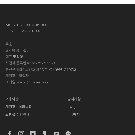
MON-FRI 10:00-16:00
LUNCH 12:00-13:00
주소
회사명
제트셀러
대표
방정영
사업자 등록번호
525-05-03383
통신판매업신고번호
제2021-성남중원-0797호
개인정보책임자
이메일
zseller@naver.com
이용약관
공지사항
개인정보처리방침
FAQ
쇼핑몰 이용안내
PC버전