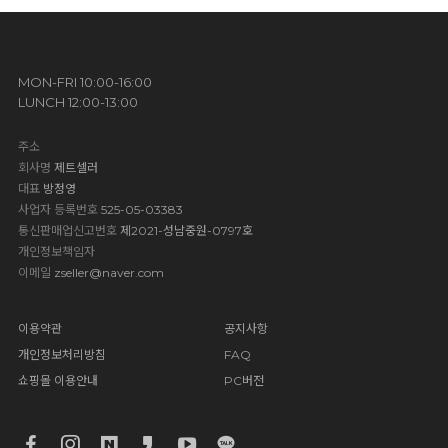
MON-FRI 10:00-16:00
LUNCH 12:00-13:00
주소
회사명
제트셀러
대표
방정영
사업자 등록번호
525-05-03383
통신판매업신고번호
제2021-성남중원-0797호
개인정보책임자
이메일
zseller@naver.com
이용약관
공지사항
개인정보처리방침
FAQ
쇼핑몰 이용안내
PC버전