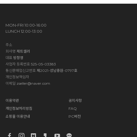
MON-FRI 10:00-16:00
LUNCH 12:00-13:00
주소
회사명
제트셀러
대표
방정영
사업자 등록번호
525-05-03383
통신판매업신고번호
제2021-성남중원-0797호
개인정보책임자
이메일
zseller@naver.com
이용약관
공지사항
개인정보처리방침
FAQ
쇼핑몰 이용안내
PC버전