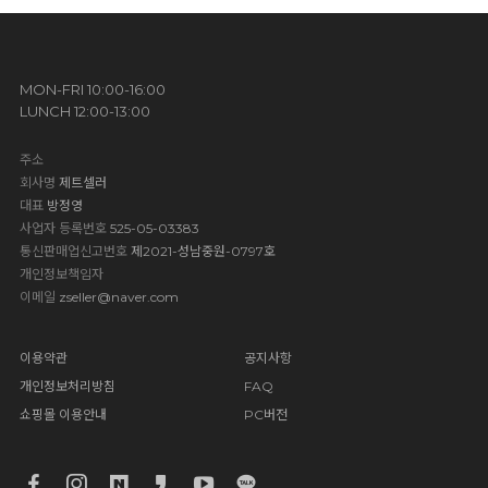
MON-FRI 10:00-16:00
LUNCH 12:00-13:00
주소
회사명
제트셀러
대표
방정영
사업자 등록번호
525-05-03383
통신판매업신고번호
제2021-성남중원-0797호
개인정보책임자
이메일
zseller@naver.com
이용약관
공지사항
개인정보처리방침
FAQ
쇼핑몰 이용안내
PC버전