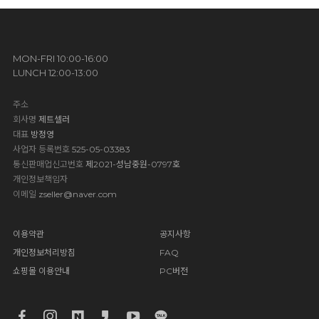
MON-FRI 10:00-16:00
LUNCH 12:00-13:00
주소
회사명
제트셀러
대표
방정영
사업자 등록번호
525-05-03383
통신판매업신고번호
제2021-성남중원-0797호
개인정보책임자
이메일
zseller@naver.com
이용약관
공지사항
개인정보처리방침
FAQ
쇼핑몰 이용안내
PC버전