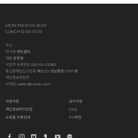
MON-FRI 10:00-16:00
LUNCH 12:00-13:00
주소
회사명
제트셀러
대표
방정영
사업자 등록번호
525-05-03383
통신판매업신고번호
제2021-성남중원-0797호
개인정보책임자
이메일
zseller@naver.com
이용약관
공지사항
개인정보처리방침
FAQ
쇼핑몰 이용안내
PC버전