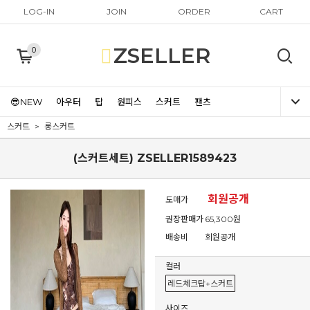
LOG-IN
JOIN
ORDER
CART
ZSELLER
0
😎NEW
아우터
탑
원피스
스커트
팬츠
스커트
롱스커트
(스커트세트) ZSELLER1589423
회원공개
도매가
권장판매가
65,300원
배송비
회원공개
컬러
레드체크탑+스커트
사이즈