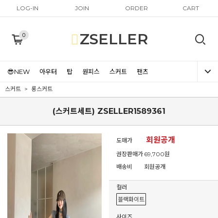
LOG-IN
JOIN
ORDER
CART
ZSELLER
0
😎NEW
아우터
탑
원피스
스커트
팬츠
스커트
롱스커트
(스커트세트) ZSELLER1589361
회원공개
도매가
권장판매가
69,700원
배송비
회원공개
컬러
블랙화이트
사이즈