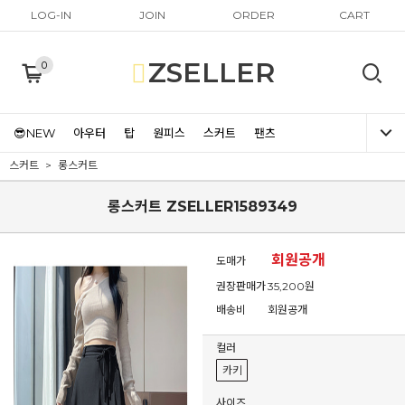
LOG-IN
JOIN
ORDER
CART
ZSELLER
0
😎NEW
아우터
탑
원피스
스커트
팬츠
스커트
롱스커트
롱스커트 ZSELLER1589349
회원공개
도매가
권장판매가
35,200원
배송비
회원공개
컬러
카키
사이즈