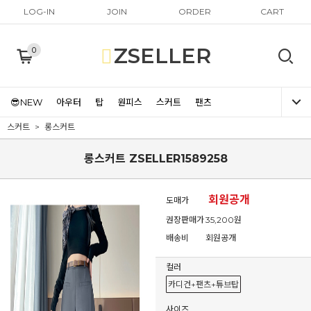
LOG-IN
JOIN
ORDER
CART
ZSELLER
0
😎NEW
아우터
탑
원피스
스커트
팬츠
스커트
롱스커트
롱스커트 ZSELLER1589258
회원공개
도매가
권장판매가
35,200원
배송비
회원공개
컬러
카디건+팬츠+튜브탑
사이즈