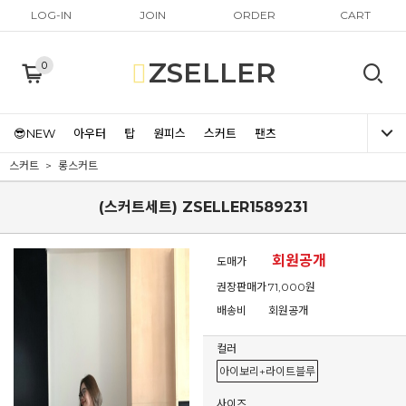
LOG-IN
JOIN
ORDER
CART
ZSELLER
0
😎NEW
아우터
탑
원피스
스커트
팬츠
스커트
롱스커트
(스커트세트) ZSELLER1589231
회원공개
도매가
권장판매가
71,000원
배송비
회원공개
컬러
아이보리+라이트블루
사이즈