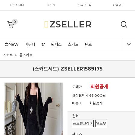
LOG-IN
JOIN
ORDER
CART
ZSELLER
0
😎NEW
아우터
탑
원피스
스커트
팬츠
스커트
롱스커트
(스커트세트) ZSELLER1589175
회원공개
도매가
권장판매가
66,000원
배송비
회원공개
컬러
플로럴그레이
옐로우
사이즈