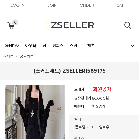
LOG-IN
JOIN
ORDER
CART
ZSELLER
0
😎NEW
아우터
탑
원피스
스커트
팬츠
스커트
롱스커트
(스커트세트) ZSELLER1589175
회원공개
도매가
권장판매가
66,000원
배송비
회원공개
컬러
플로럴그레이
옐로우
사이즈