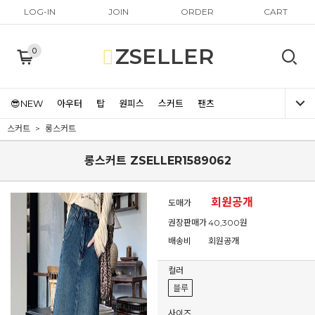
LOG-IN
JOIN
ORDER
CART
ZSELLER
0
😎NEW
아우터
탑
원피스
스커트
팬츠
스커트
롱스커트
롱스커트 ZSELLER1589062
회원공개
도매가
권장판매가
40,300원
배송비
회원공개
컬러
블루
사이즈