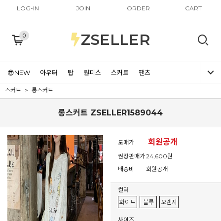
LOG-IN
JOIN
ORDER
CART
ZSELLER
0
😎NEW
아우터
탑
원피스
스커트
팬츠
스커트
롱스커트
롱스커트 ZSELLER1589044
회원공개
도매가
권장판매가
24,600원
배송비
회원공개
컬러
화이트
블루
오렌지
사이즈