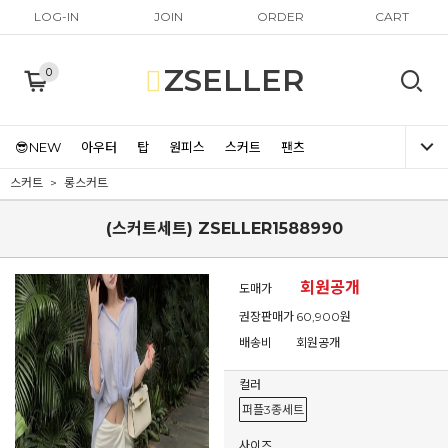
LOG-IN
JOIN
ORDER
CART
ZSELLER
0
😎NEW
아우터
탑
원피스
스커트
팬츠
스커트
롱스커트
(스커트세트) ZSELLER1588990
회원공개
도매가
권장판매가
60,900원
배송비
회원공개
컬러
퍼플3종세트
사이즈