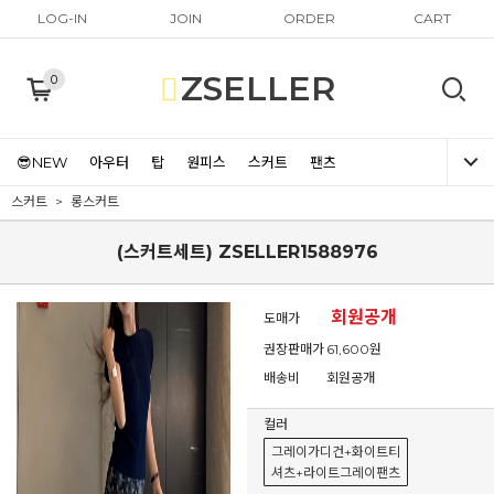
LOG-IN
JOIN
ORDER
CART
ZSELLER
0
😎NEW
아우터
탑
원피스
스커트
팬츠
스커트
롱스커트
(스커트세트) ZSELLER1588976
회원공개
도매가
권장판매가
61,600원
배송비
회원공개
컬러
그레이가디건+화이트티
셔츠+라이트그레이팬츠