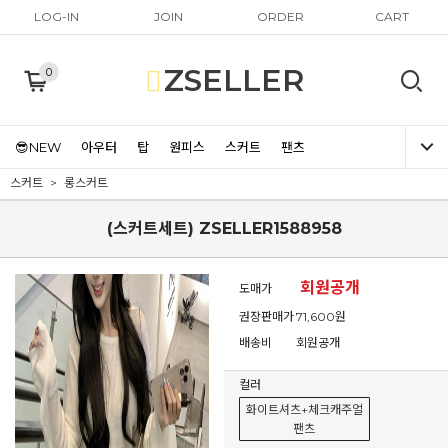
LOG-IN
JOIN
ORDER
CART
ZSELLER
0
😎NEW
아우터
탑
원피스
스커트
팬츠
스커트
롱스커트
(스커트세트) ZSELLER1588958
회원공개
도매가
권장판매가
71,600원
배송비
회원공개
컬러
화이트셔츠+체크캐주얼
팬츠