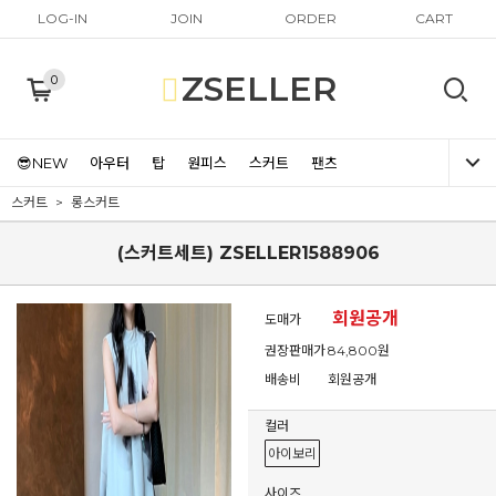
LOG-IN
JOIN
ORDER
CART
ZSELLER
0
😎NEW
아우터
탑
원피스
스커트
팬츠
스커트
롱스커트
(스커트세트) ZSELLER1588906
회원공개
도매가
권장판매가
84,800원
배송비
회원공개
컬러
아이보리
사이즈