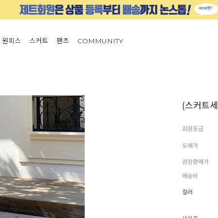
원피스
스커트
팬츠
COMMUNITY
(스커트세트
회원등급
도매가
권장판매가
배송비
컬러