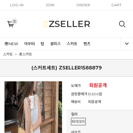
LOG-IN
JOIN
ORDER
CART
ZSELLER
0
😎NEW
아우터
탑
원피스
스커트
팬츠
스커트
롱스커트
(스커트세트) ZSELLER1588879
회원공개
도매가
권장판매가
51,500원
배송비
회원공개
컬러
타이다이
사이즈