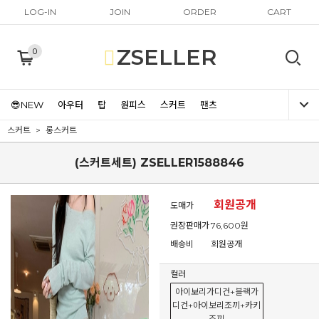
LOG-IN
JOIN
ORDER
CART
ZSELLER
0
😎NEW
아우터
탑
원피스
스커트
팬츠
스커트
롱스커트
(스커트세트) ZSELLER1588846
회원공개
도매가
권장판매가
76,600원
배송비
회원공개
컬러
아이보리가디건+블랙가
디건+아이보리조끼+카키
조끼