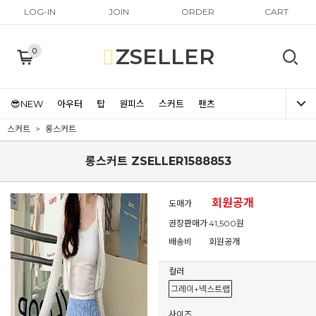
LOG-IN
JOIN
ORDER
CART
ZSELLER
0
😎NEW
아우터
탑
원피스
스커트
팬츠
스커트
롱스커트
롱스커트 ZSELLER1588853
회원공개
도매가
권장판매가
41,500원
배송비
회원공개
컬러
그레이+넥스트랩
사이즈