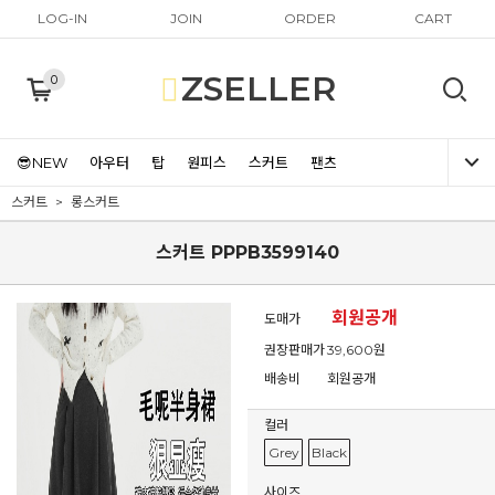
LOG-IN
JOIN
ORDER
CART
ZSELLER
0
😎NEW
아우터
탑
원피스
스커트
팬츠
스커트
롱스커트
스커트 PPPB3599140
회원공개
도매가
권장판매가
39,600원
배송비
회원공개
컬러
Grey
Black
사이즈