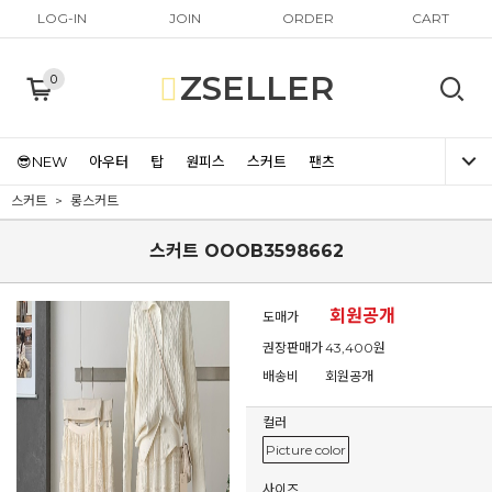
LOG-IN
JOIN
ORDER
CART
ZSELLER
0
😎NEW
아우터
탑
원피스
스커트
팬츠
스커트
롱스커트
스커트 OOOB3598662
회원공개
도매가
권장판매가
43,400원
배송비
회원공개
컬러
Picture color
사이즈