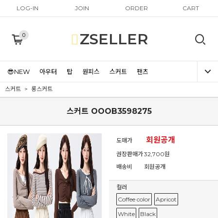
LOG-IN
JOIN
ORDER
CART
ZSELLER
0
😎NEW
아우터
탑
원피스
스커트
팬츠
스커트
롱스커트
스커트 OOOB3598275
회원공개
도매가
권장판매가
32,700원
배송비
회원공개
컬러
Coffee color
Apricot
White
Black