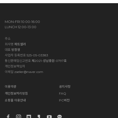
MON-FRI 10:00-16:00
LUNCH 12:00-13:00
주소
회사명
제트셀러
대표
방정영
사업자 등록번호
525-05-03383
통신판매업신고번호
제2021-성남중원-0797호
개인정보책임자
이메일
zseller@naver.com
이용약관
공지사항
개인정보처리방침
FAQ
쇼핑몰 이용안내
PC버전