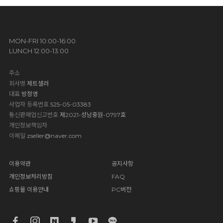
MON-FRI 10:00-16:00
LUNCH 12:00-13:00
주소
회사명
제트셀러
대표
방정영
사업자 등록번호
525-05-03383
통신판매업신고번호
제2021-성남중원-0797호
개인정보책임자
이메일
zseller@naver.com
이용약관
공지사항
개인정보처리방침
FAQ
쇼핑몰 이용안내
PC버전