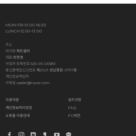
MON-FRI 10:00-16:00
LUNCH 12:00-13:00
주소
회사명
제트셀러
대표
방정영
사업자 등록번호
525-05-03383
통신판매업신고번호
제2021-성남중원-0797호
개인정보책임자
이메일
zseller@naver.com
이용약관
공지사항
개인정보처리방침
FAQ
쇼핑몰 이용안내
PC버전