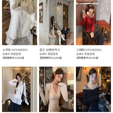
스커트 PPPB3599..
윈드 브레이커 P..
스웨터 PPPB3599..
회원공개
회원공개
회원공개
도매가:
도매가:
도매가:
권장판매가:41,500원
권장판매가:54,000원
권장판매가:35,200원