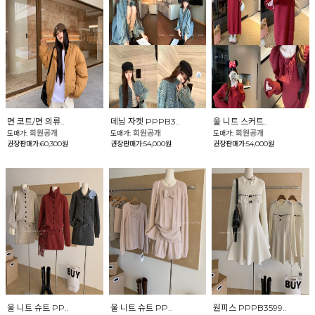
면 코트/면 의류..
데님 자켓 PPPB3..
울 니트 스커트..
회원공개
회원공개
회원공개
도매가:
도매가:
도매가:
권장판매가:60,300원
권장판매가:54,000원
권장판매가:54,000원
울 니트 슈트 PP..
울 니트 슈트 PP..
원피스 PPPB3599..