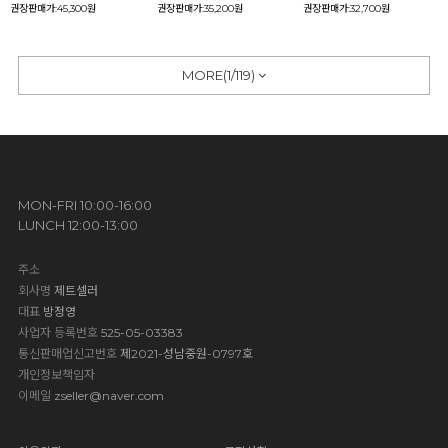
권장판매가:45,300원
권장판매가:35,200원
권장판매가:32,700원
MORE(
1
/
119
)
MON-FRI 10:00-16:00
LUNCH 12:00-13:00
주소
회사명
제트셀러
대표
방정영
사업자 등록번호
525-05-03383
통신판매업신고번호
제2021-성남중원-0797호
개인정보책임자
이메일
zseller@naver.com